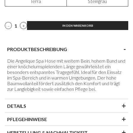
Terra
Steingrau
-
+
IN DEN WARENKORB
-
PRODUKTBESCHREIBUNG
Die Angelique Spa Hose mit weitem Bein, hohem Bund und
einer knöchelumspielenden Länge gewährleistet ein
besonders entspanntes Tragegefühl. Ideal für den Einsatz
im Spa-Bereich und in warmen Umgebungen. Der hohe
Baumwollanteil fördert zusätzlich den Komfort und trägt
zur Langlebigkeit sowie einfachen Pflege bei.
+
DETAILS
+
PFLEGEHINWEISE
+
HERSTELLUNG & NACHHALTIGKEIT